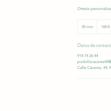
Ortesis personaliz
160
euros
30 min
3
160 €
0
Datos de contac
m
i
914 74 26 44
n
podofiscaceres44
Calle Cáceres, 44,